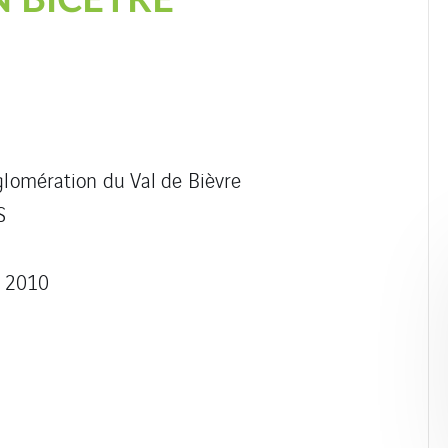
N BICETRE
omération du Val de Bièvre
S
– 2010